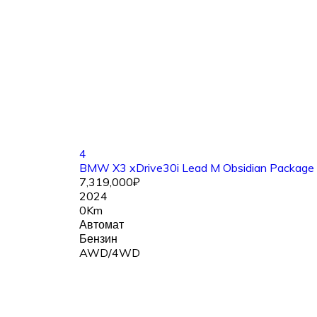
4
BMW X3 xDrive30i Lead M Obsidian Package
7,319,000₽
2024
0Km
Автомат
Бензин
AWD/4WD