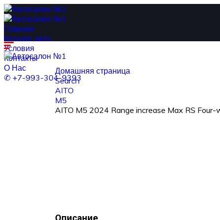
Главная
Каталог авто
Условия
Контакты
О Нас
Домашняя страница
✆ +7-993-304-9393
Search
AITO
M5
AITO M5 2024 Range increase Max RS Four-whe
Описание