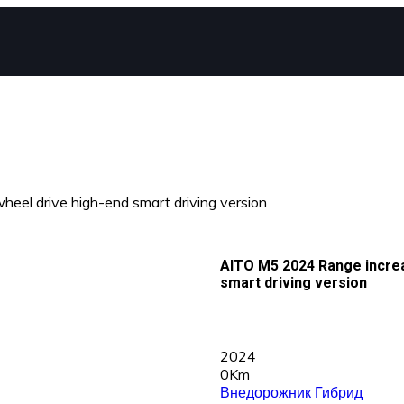
el drive high-end smart driving version
AITO M5 2024 Range incre
smart driving version
2024
0Km
Внедорожник
Гибрид