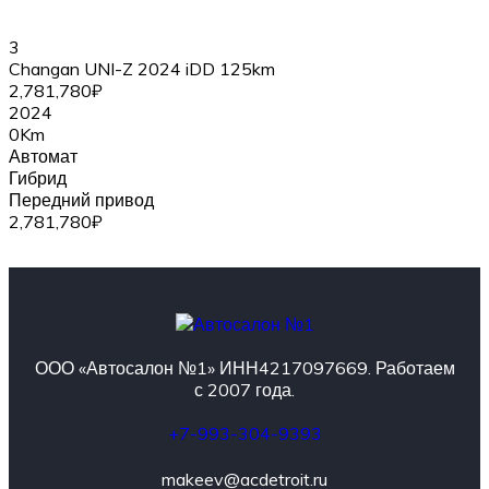
3
Changan UNI-Z 2024 iDD 125km
2,781,780₽
2024
0Km
Автомат
Гибрид
Передний привод
2,781,780₽
ООО «Автосалон №1» ИНН4217097669. Работаем
с 2007 года.
+7-993-304-9393
makeev@acdetroit.ru