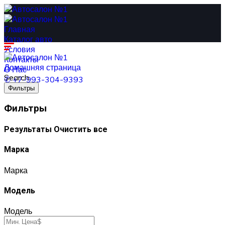
Главная
Каталог авто
Условия
Контакты
Домашняя страница
О Нас
Search
✆ +7-993-304-9393
Фильтры
Фильтры
Результаты
Очистить все
Марка
Марка
Модель
Модель